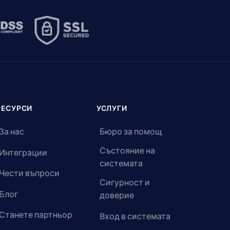
РЕСУРСИ
УСЛУГИ
За нас
Бюро за помощ
Състояние на
Интеграции
системата
Чести въпроси
Сигурност и
Блог
доверие
Станете партньор
Вход в системата