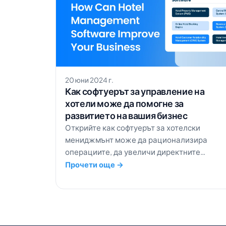
20 юни 2024 г.
Как софтуерът за управление на
хотели може да помогне за
развитието на вашия бизнес
Открийте как софтуерът за хотелски
мениджмънт може да рационализира
операциите, да увеличи директните
резервации и да максимизира приходите,
Прочети още →
за да развиете бизнеса си по-ефективно.