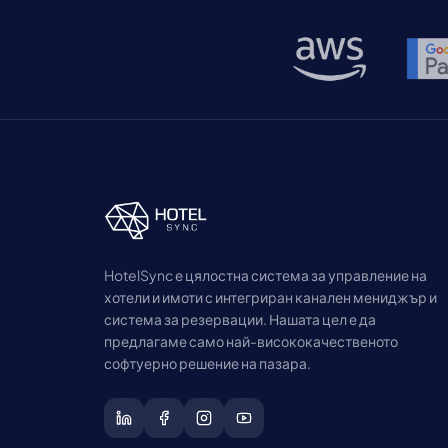
HotelSync е цялостна система за управление на
хотели и имоти с интегриран канален мениджър и
система за резервации. Нашата цел е да
предлагаме само най-висококачественото
софтуерно решение на пазара.