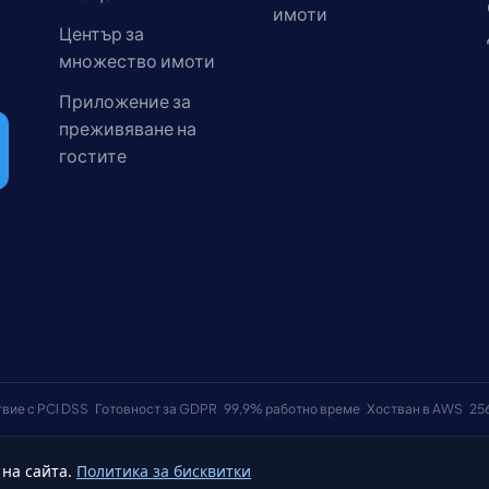
имоти
Център за
множество имоти
Приложение за
преживяване на
гостите
вие с PCI DSS
Готовност за GDPR
99,9% работно време
Хостван в AWS
25
 на сайта.
Политика за бисквитки
Общи у