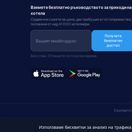
Вземете безплатно ръководството за приходи на
хотела
Седмични съвети за цени, дистрибуция и гостоприемство,
ползвани от над 41 000 хотелиери.
Получете
безплатен
достъп
Без спам. Отпишете се по всяко време.
Съответст
Използваме бисквитки за анализ на трафика
Български
©Авторско право 2026 HotelSync. Всички права запазени.