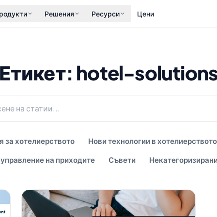
родукти
Решения
Ресурси
Цени
Етикет: hotel-solution
 за хотелиерството
Нови технологии в хотелиерството
 управление на приходите
Съвети
Некатегоризиран