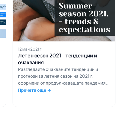
12 май 2021 г.
Летен сезон 2021 – тенденции и
очаквания
Разгледайте очакваните тенденции и
прогнози за летния сезон на 2021 г.,
оформени от продължаващата пандемия
от коронавирус.
Прочети още →