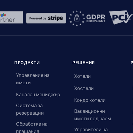
ПРОДУКТИ
РЕШЕНИЯ
Управление на
Хотели
имоти
Хостели
Канален мениджър
Кондо хотели
Система за
Ваканционни
резервации
имоти под наем
Обработка на
Управители на
плащания