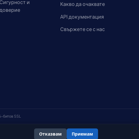
Сигурност и
Какво да очаквате
доверие
API документация
Свържете се с нас
6-битов SSL
Отказвам
Приемам
словия
Политика за поверителност
Политика за бисквитките