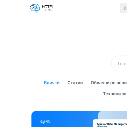
П
Всички
Статии
Облачни решения
Техники за